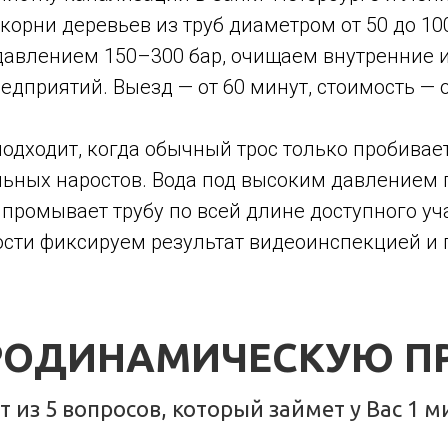
 корни деревьев из труб диаметром от 50 до 1
лением 150–300 бар, очищаем внутренние и н
дприятий. Выезд — от 60 минут, стоимость — о
дходит, когда обычный трос только пробивает 
льных наростов. Вода под высоким давлением 
 промывает трубу по всей длине доступного уч
ости фиксируем результат видеоинспекцией и 
РОДИНАМИЧЕСКУЮ ПР
 из 5 вопросов, который займет у Вас 1 м