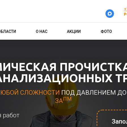
+
Р
ОБЛАСТИ
О НАС
АКЦИИ
ФОТО
ИЧЕСКАЯ ПРОЧИСТК
АНАЛИЗАЦИОННЫХ Т
ЮБОЙ СЛОЖНОСТИ
ПОД ДАВЛЕНИЕМ ДО 2
ПМ
ЗА
я работ
Запо