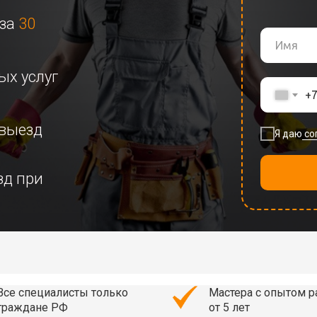
 за
30
ых услуг
+
выезд
Я даю
со
зд при
Все специалисты только
Мастера с опытом 
граждане РФ
от 5 лет