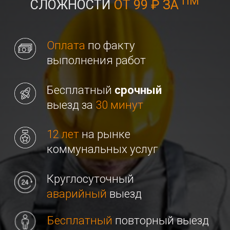
выезд за
30 минут
12 лет
на рынке
коммунальных услуг
Круглосуточный
аварийный
выезд
Бесплатный
повторный выезд
при нерешенной проблеме
Заполните форму для
аварийного вызова
+7