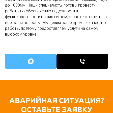
гидродинамических очистных установок,
до 1000мм. Наши специалисты готовы провести
еще включает современные устройства для
работы по обеспечению надежности и
видеодиагностики труб различного
функциональности ваших систем, а также ответить на
диаметра.
все ваши вопросы. Мы ценим ваше время и качество
Для обследования используем
работы, поэтому предоставляем услуги на самом
специализированную технологию
высоком уровне.
телеинспекции - неразрушающий метод
контроля состояния системы.
Внутритрубное обследование трубопровода
позволяет оценить его фактическое
состояние и может проводиться как в
комплексе работ по прочистке инженерных
коммуникаций, так и самостоятельно по
отдельному договору.
АВАРИЙНАЯ СИТУАЦИЯ?
ОСТАВЬТЕ ЗАЯВКУ