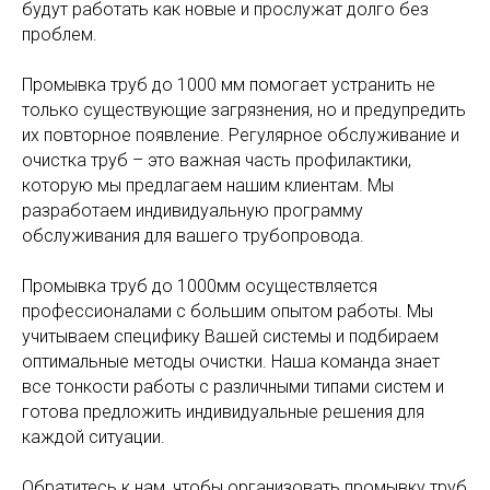
будут работать как новые и прослужат долго без
проблем.
Промывка труб до 1000 мм помогает устранить не
только существующие загрязнения, но и предупредить
их повторное появление. Регулярное обслуживание и
очистка труб – это важная часть профилактики,
О НАС
которую мы предлагаем нашим клиентам. Мы
разработаем индивидуальную программу
Специализация компании
обслуживания для вашего трубопровода.
«ГИДРОИНТЕРКАНАЛ» – устранение засоров
внутренних и наружных канализационных
Промывка труб до 1000мм осуществляется
систем жилых и не жилых объектов от
профессионалами с большим опытом работы. Мы
бытовых случаев до проблем на
крупномасштабных объектах.
учитываем специфику Вашей системы и подбираем
оптимальные методы очистки. Наша команда знает
Выполняем весь спектр работ по очистке
все тонкости работы с различными типами систем и
канализационных и ливневых
трубопроводов, а также вентиляции и
готова предложить индивидуальные решения для
дымоходов, используя в работе наиболее
каждой ситуации.
эффективные методы. Арсенал нашего
оборудования,
ROTHENBERGER (Германия)
Обратитесь к нам, чтобы организовать промывку труб
кроме электро-механических и