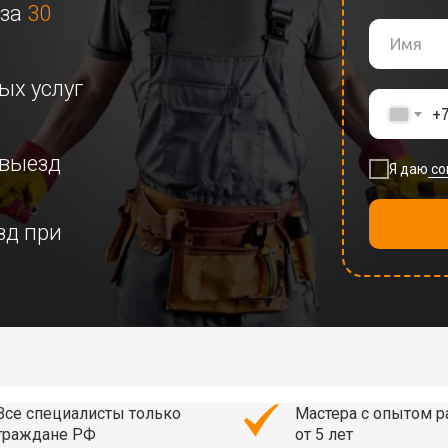
 за
30
ых услуг
+
выезд
Я даю
со
зд при
Все специалисты только
Мастера с опытом 
граждане РФ
от 5 лет