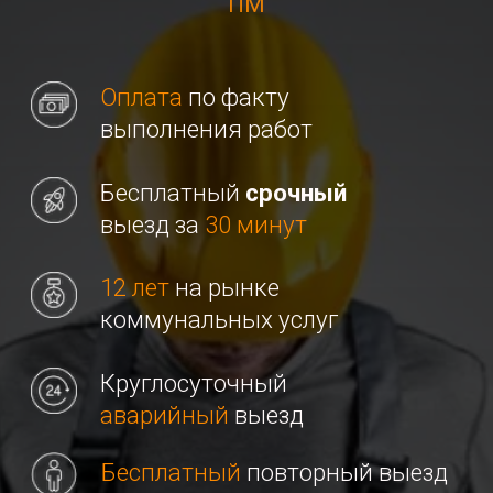
выезд за
30 минут
12 лет
на рынке
коммунальных услуг
Круглосуточный
аварийный
выезд
Бесплатный
повторный выезд
при нерешенной проблеме
Заполните форму для
аварийного вызова
+7