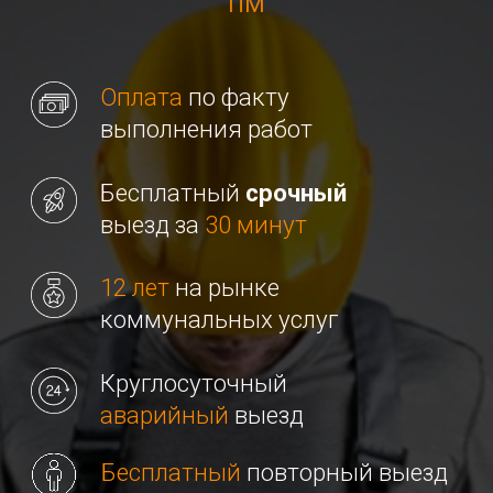
выезд за
30 минут
12 лет
на рынке
коммунальных услуг
Круглосуточный
аварийный
выезд
Бесплатный
повторный выезд
при нерешенной проблеме
Заполните форму для
аварийного вызова
+7