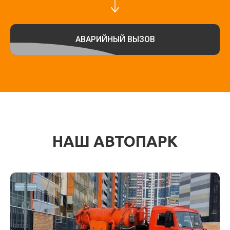
гидродинамических очистных установок,
еще включает современные устройства для
видеодиагностики труб различного
диаметра.
АВАРИЙНЫЙ ВЫЗОВ
Для обследования используем
специализированную технологию
телеинспекции - неразрушающий метод
контроля состояния системы.
Внутритрубное обследование трубопровода
позволяет оценить его фактическое
состояние и может проводиться как в
комплексе работ по прочистке инженерных
коммуникаций, так и самостоятельно по
отдельному договору.
НАШ АВТОПАРК