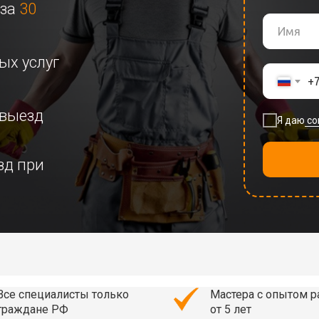
 за
30
ых услуг
+
выезд
Я даю
со
зд при
Все специалисты только
Мастера с опытом 
граждане РФ
от 5 лет