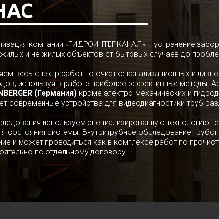
НАС
лизация компании «ГИДРОИНТЕРКАНАЛ» – устранение засор
 жилых и не жилых объектов от бытовых случаев до пробл
яем весь спектр работ по очистке канализационных и ливне
дов, используя в работе наиболее эффективные методы. А
NBERGER (Германия)
кроме электро-механических и гидрод
ет современные устройства для видеодиагностики труб раз
следования используем специализированную технологию те
ля состояния системы. Внутритрубное обследование трубоп
ние и может проводиться как в комплексе работ по прочист
оятельно по отдельному договору.