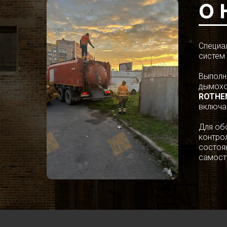
О 
Специа
систем
Выполн
дымохо
ROTHE
включа
Для об
контро
состоя
самост